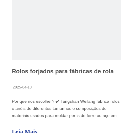
Rolos forjados para fábricas de rolamento frio
2025-04-10
Por que nos escolher? ✔️ Tangshan Weilang fabrica rolos
e anéis de diferentes tamanhos e composições de
materiais usados ​​para moldar perfis de ferro ou aço em
fábricas de rolagem. As vendas são feitas diretamente
para os clientes finais, fábricas de aço e diferentes
Leia Mais