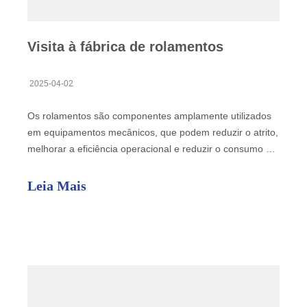
Visita à fábrica de rolamentos
2025-04-02
Os rolamentos são componentes amplamente utilizados
em equipamentos mecânicos, que podem reduzir o atrito,
melhorar a eficiência operacional e reduzir o consumo de
energia. Possui uma ampla gama de aplicações em áreas
como automotivo, aviação e fabricação mecânica.
Leia Mais
Existem muitos tipos de rolamentos, incluindo rolamentos
e rolamentos deslizantes, cada um com diferentes
estruturas e características.