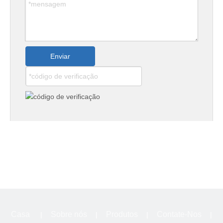
Especificação
Material
Rolos de
9Cr2Mo, 9Cr3Mo, MC3, 
Trabalho
etc.
Enviar
Se quiser saber mais sobre nossos produtos,
https://tsweilang.en.made-
clique neste link:
in-china.com/
em um:
sob um:
Casa
Sobre nós
Produtos
Contate-Nos
|
|
|
|