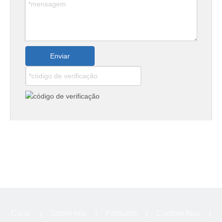
Se quiser saber mais sobre nossos produtos,
Enviar
https://tsweilang.en.made-
clique neste link:
in-china.com/
em um:
sob um:
Casa
Sobre nós
Produtos
Contate-Nos
|
|
|
|