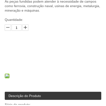
As peças fundidas podem atender à necessidade de campos
como ferrovia, construção naval, usinas de energia, metalurgia,
mineração e máquinas.
Quantidade:
Inquérito
Adicionar a cesta
Descrição do Produto
Série do produto: