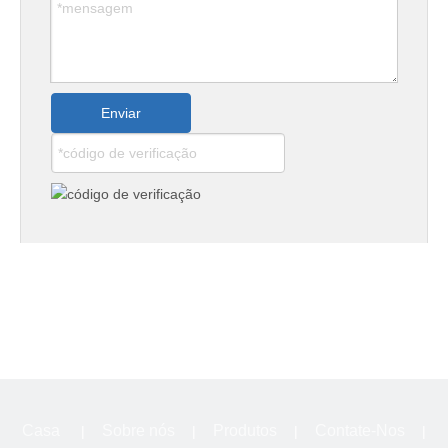
divididos em quatro grupos de acordo com as condições de
serviço: KmBCr15, KmTBCr20, KmTBCr26 e tipo composto.
4.Série de produtos compostos resistentes ao desgaste
A técnica de resistência ao desgaste de revestimento duro e a
técnica de fundição de composto bimetálico são adotadas para
Enviar
produzir produtos de alta resistência ao desgaste, com
características de fácil processamento e forte capacidade de
resistência ao desgaste.
Casa
Sobre nós
Produtos
Contate-Nos
|
|
|
|