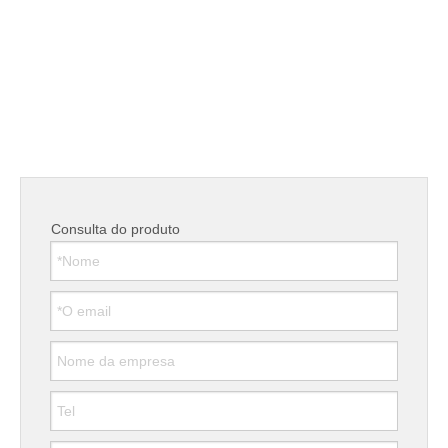
Aplicações: Amplamente utilizado na indústria de mineração,
metalurgia, indústria da construção civil, indústria de construção
de estradas, indústria química e indústria de silicato para triturar
minério duro e médio e rocha, como minério de ferro, calcário,
minério de cobre, quartzo, granito e arenito.
Nossos produtos possuem superfície lisa, dimensões precisas,
alta dureza, alta resistência ao desgaste e maior vida útil.
em um:
Consulta do produto
sob um: