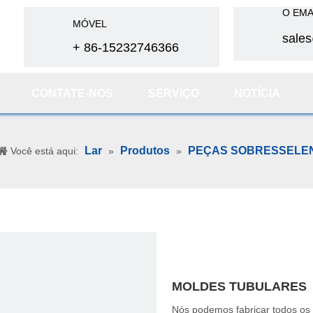
O EMA
MÓVEL
sale
+ 86-15232746366
CONTATE-NOS
SERVIÇO
NOTÍCIA
Lar
Produtos
PEÇAS SOBRESSELEN
Você está aqui:
»
»
MOLDES TUBULARES
Nós podemos fabricar todos os 