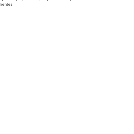
lientes
Inquérito
Adicionar a cesta